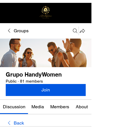
Groups
Free quote
Grupo HandyWomen
Public
·
81 members
Join
Discussion
Media
Members
About
Back